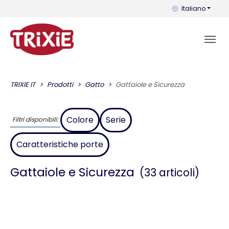
Puoi cambiare la 
Italiano
TRIXIE IT
Prodotti
Gatto
Gattaiole e Sicurezza
Colore
Serie
Filtri disponibili:
Caratteristiche porte
Gattaiole e Sicurezza
(33 articoli)