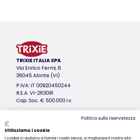
TRIXIE ITALIA SPA
Via Enrico Fermi, 6
36045 Alonte (VI)
P.IVA: IT 00920450244
R.E.A. VI-263091
Cap. Soc. € 500.000 i.v.
Politica sulla riservatezza
Distribuzione
Utilizziamo i cookie
I cookie ci aiutano a fornire i nostri servizi, a migliorare il nostro sito
0444-835329