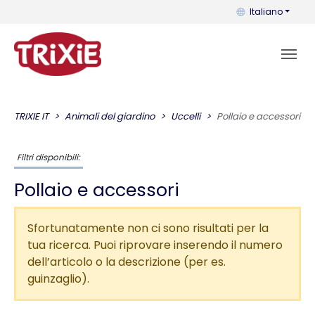
Puoi cambiare la 
Italiano
TRIXIE IT
Animali del giardino
Uccelli
Pollaio e accessori
Filtri disponibili:
Pollaio e accessori
Sfortunatamente non ci sono risultati per la
tua ricerca. Puoi riprovare inserendo il numero
dell’articolo o la descrizione (per es.
guinzaglio).