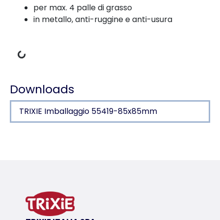
per max. 4 palle di grasso
in metallo, anti-ruggine e anti-usura
Dati di carico
Downloads
TRIXIE Imballaggio 55419-85x85mm
Dettagli del prodotto per a product
Informazioni sul prodotto
con tetto rimovibile
per max. 4 palle di grasso
in metallo, anti-ruggine e anti-usura
variante di prodotto