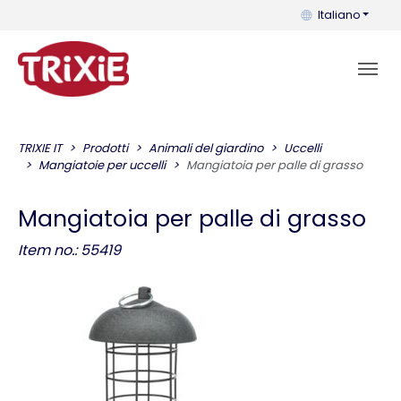
Puoi cambiare la 
Italiano
TRIXIE IT
Prodotti
Animali del giardino
Uccelli
Mangiatoie per uccelli
Mangiatoia per palle di grasso
Mangiatoia per palle di grasso
Item no.: 55419