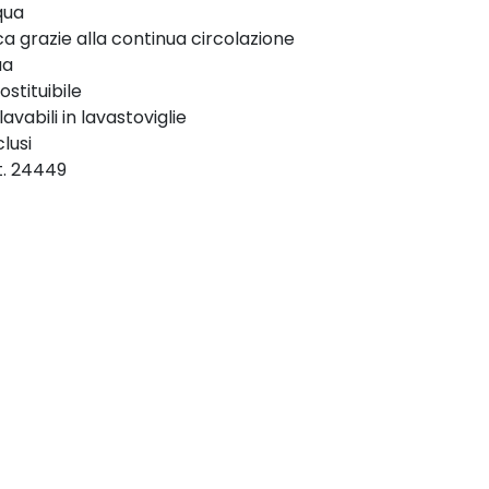
qua
 grazie alla continua circolazione
ua
stituibile
avabili in lavastoviglie
clusi
rt. 24449