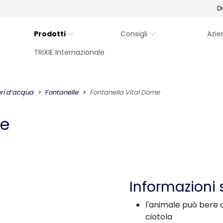
Di
Prodotti
Consigli
Azie
TRIXIE Internazionale
ori d’acqua
Fontanelle
Fontanella Vital Dome
me
Informazioni 
l'animale può bere d
ciotola