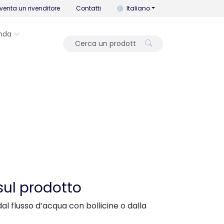
Puoi cambiare la lingua con que
venta un rivenditore
Contatti
Italiano
nda
sul prodotto
al flusso d’acqua con bollicine o dalla