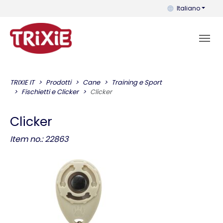
Puoi cambiare la 
Italiano
TRIXIE IT
Prodotti
Cane
Training e Sport
Fischietti e Clicker
Clicker
Clicker
Item no.: 22863