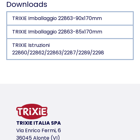
Downloads
TRIXIE Imballaggio 22863-90x170mm
TRIXIE Imballaggio 22863-85x170mm
TRIXIE Istruzioni
22860/22862/22863/2287/2289/2298
Dettagli del prodotto per a product
Informazioni sul prodotto
suono click uniforme
cavo a spirale con gancio
in plastica/PVC/metallo
variante di prodotto
TRIXIE ITALIA SPA
Via Enrico Fermi, 6
variante di prodotto: numero unico del pr
36045 Alonte (VI)