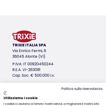
Dettagli del prodotto per a product
Informazioni sul prodotto
in legno
facile da afferrare grazie alla sua forma
variante di prodotto
TRIXIE ITALIA SPA
variante di prodotto: numero unico del pr
Via Enrico Fermi, 6
Misure
36045 Alonte (VI)
15 cm
P.IVA: IT 00920450244
Peso dell'articolo
R.E.A. VI-263091
circa 125 gr.
Cap. Soc. € 500.000 i.v.
variante di prodotto: numero unico del pr
Politica sulla riservatezza
Misure
Distribuzione
21 cm
Utilizziamo i cookie
I cookie ci aiutano a fornire i nostri servizi, a migliorare il nostro sito
0444-835329
Peso dell'articolo