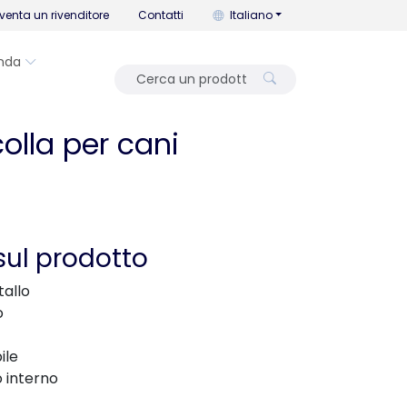
Puoi cambiare la lingua con que
venta un rivenditore
Contatti
Italiano
nda
olla per cani
sul prodotto
tallo
o
ile
o interno