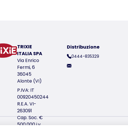
er a product
TRIXIE
Distribuzione
ITALIA SPA
0444-835329
Via Enrico
Fermi, 6
36045
Alonte (VI)
P.IVA: IT
00920450244
R.E.A. VI-
co del prodotto 13106
263091
Cap. Soc. €
500.000 i.v.