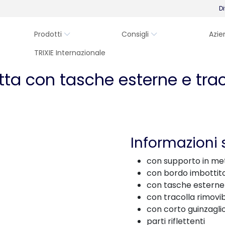
Di
Prodotti
Consigli
Azie
TRIXIE Internazionale
tta con tasche esterne e trac
Informazioni 
con supporto in me
con bordo imbottit
con tasche esterne
con tracolla rimovib
con corto guinzagli
parti riflettenti