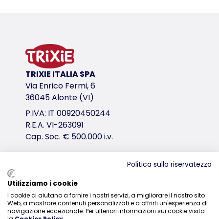
Informazioni sul prodotto
per art. 40356
senza immagine
variante di prodotto
TRIXIE ITALIA SPA
variante di prodotto: numero unico del pr
Via Enrico Fermi, 6
per art.
36045 Alonte (VI)
40356
P.IVA: IT 00920450244
R.E.A. VI-263091
Cap. Soc. € 500.000 i.v.
Politica sulla riservatezza
Distribuzione
Utilizziamo i cookie
I cookie ci aiutano a fornire i nostri servizi, a migliorare il nostro sito
0444-835329
Web, a mostrare contenuti personalizzati e a offrirti un'esperienza di
navigazione eccezionale. Per ulteriori informazioni sui cookie visita
la
Cookies Policy
.