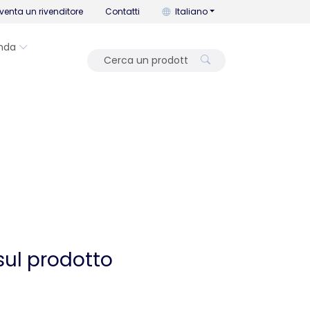
Puoi cambiare la lingua con que
venta un rivenditore
Contatti
Italiano
nda
sul prodotto