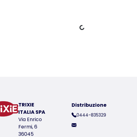
Dati di carico
er a product
TRIXIE
Distribuzione
ico del prodotto 24795
ITALIA SPA
0444-835329
Via Enrico
Fermi, 6
36045