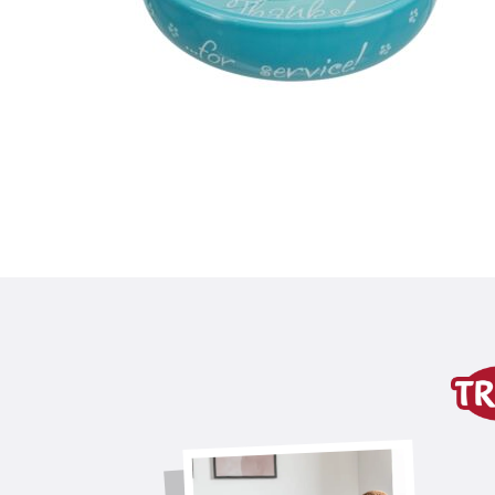
Dettagli del prodotto p
Informazioni sul prodotto
versione bassa
variante di prodotto
variante di prodotto: numero un
Misure
0,3 l/ø 15 cm