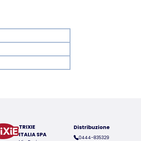
Dati di carico
er a product
one
TRIXIE
Distribuzione
ITALIA SPA
0444-835329