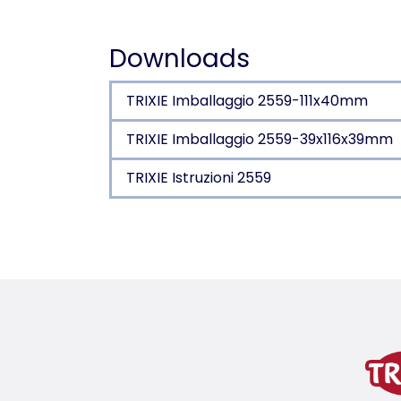
Downloads
TRIXIE Imballaggio 2559-111x40mm
TRIXIE Imballaggio 2559-39x116x39mm
TRIXIE Istruzioni 2559
Dettagli del prodotto p
Informazioni sul prodotto
per cani, gatti e altri piccoli animali
per rimuovere i segni della lacrimazi
variante di prodotto