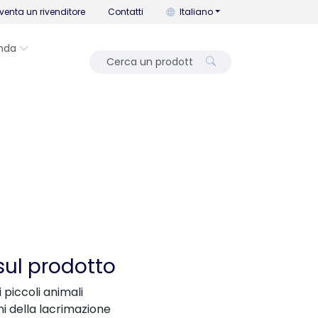
Puoi cambiare la lingua con que
venta un rivenditore
Contatti
Italiano
nda
sul prodotto
i piccoli animali
i della lacrimazione