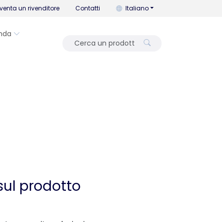
Puoi cambiare la lingua con que
venta un rivenditore
Contatti
Italiano
nda
sul prodotto