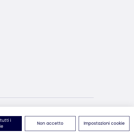
i su LinkedIn
ci trovi su TikTok
utti i
Non accetto
Impostazioni cookie
ie