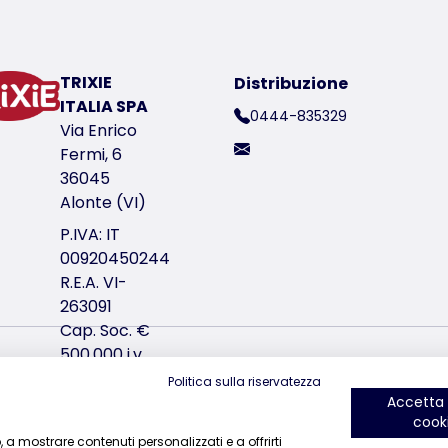
sioni
TRIXIE
Distribuzione
ITALIA SPA
n gomma
0444-835329
Via Enrico
Fermi, 6
36045
Alonte (VI)
ico del prodotto 2360
P.IVA: IT
00920450244
R.E.A. VI-
263091
Cap. Soc. €
500.000 i.v.
ci trovi su Instagram
ci trovi su Facebook
ci trovi su YouTube
ci trov
Politica sulla riservatezza
Accetta t
ori in base all'uso
cook
b, a mostrare contenuti personalizzati e a offrirti