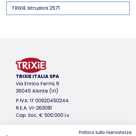
TRIXIE Istruzioni 2571
Dettagli del prodotto per a product
Informazioni sul prodotto
per cani e gatti
per proteggere le zampe e i cuscinetti plantari
con cera d'api
variante di prodotto
TRIXIE ITALIA SPA
Via Enrico Fermi, 6
variante di prodotto: numero unico del pr
36045 Alonte (VI)
Contenuto
P.IVA: IT 00920450244
50 ml
R.E.A. VI-263091
Cap. Soc. € 500.000 i.v.
link per il download
TRIXIE Istruzioni 2571
Politica sulla riservatezza