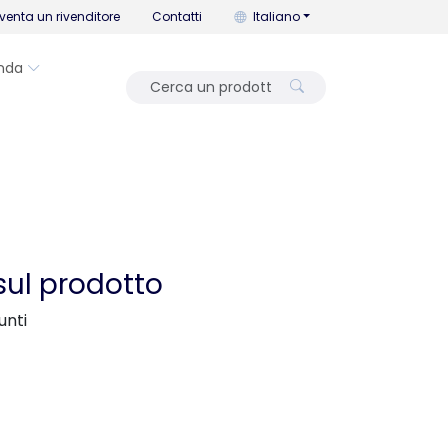
Puoi cambiare la lingua con que
venta un rivenditore
Contatti
Italiano
nda
sul prodotto
unti