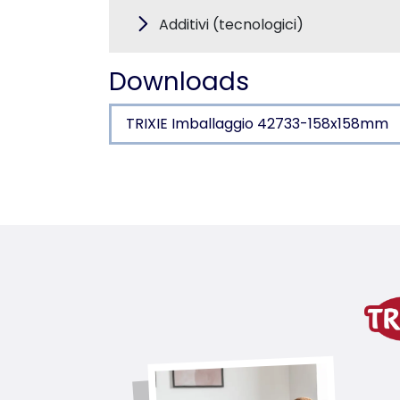
Additivi (tecnologici)
Downloads
TRIXIE Imballaggio 42733-158x158mm
Dettagli del prodotto p
Informazioni sul prodotto
senza zuccheri aggiunti
variante di prodotto
variante di prodotto: numero un
Contenuto/Peso
140 gr.