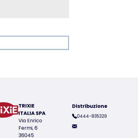
er a product
TRIXIE
Distribuzione
ico del prodotto 42733
ITALIA SPA
0444-835329
Via Enrico
Fermi, 6
36045