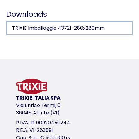
Dati di carico
Downloads
TRIXIE Imballaggio 43721-280x280mm
Dettagli del prodotto per a product
Informazioni sul prodotto
su base in legno (MDF)
in juta: ø 4 mm
variante di prodotto
TRIXIE ITALIA SPA
variante di prodotto: numero unico del pr
Via Enrico Fermi, 6
Misure
36045 Alonte (VI)
ø 29 × 31 cm
P.IVA: IT 00920450244
R.E.A. VI-263091
link per il download
Cap. Soc. € 500.000 i.v.