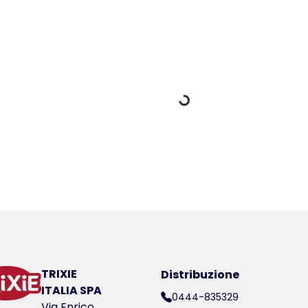
Dati di carico
er a product
ico del prodotto 12794-50
TRIXIE
Distribuzione
ITALIA SPA
0444-835329
Via Enrico