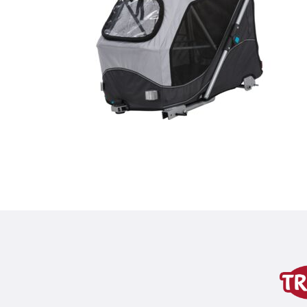
Dettagli del prodotto p
Informazioni sul prodotto
variante di prodotto
variante di prodotto: numero un
per art.
12794