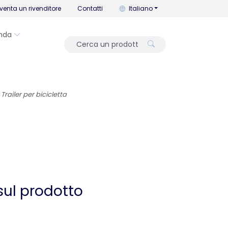
Puoi cambiare la lingua con que
venta un rivenditore
Contatti
Italiano
nda
railer per bicicletta
sul prodotto