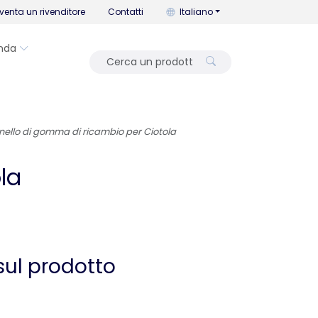
Puoi cambiare la lingua con que
venta un rivenditore
Contatti
Italiano
nda
nello di gomma di ricambio per Ciotola
la
sul prodotto