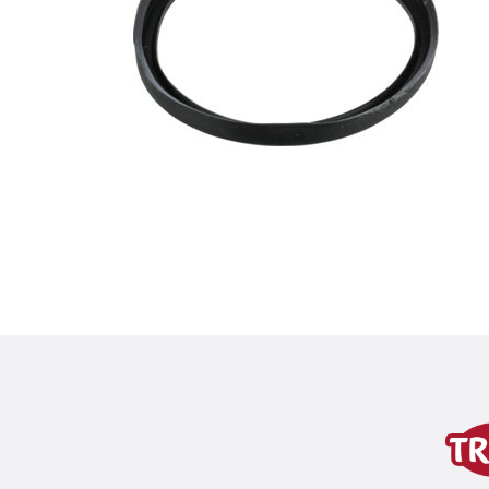
Dettagli del prodotto p
Informazioni sul prodotto
variante di prodotto
variante di prodotto: numero un