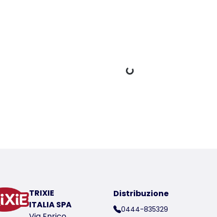
Dati di carico
er a product
ico del prodotto 25107-10
TRIXIE
Distribuzione
ITALIA SPA
0444-835329
Via Enrico