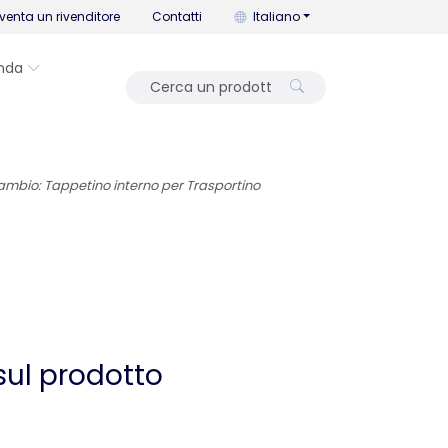
Puoi cambiare la lingua con que
venta un rivenditore
Contatti
Italiano
nda
ambio: Tappetino interno per Trasportino
sul prodotto