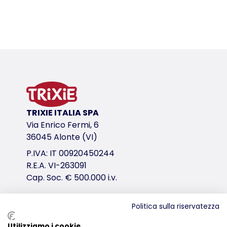
Dettagli del prodotto per a product
Informazioni sul prodotto
prodotto lavabile in lavastoviglie
variante di prodotto
variante di prodotto: numero unico del pr
TRIXIE ITALIA SPA
Misure
Via Enrico Fermi, 6
80 ml/ø 8 cm
36045 Alonte (VI)
per
P.IVA: IT 00920450244
criceti
R.E.A. VI-263091
Colore
Cap. Soc. € 500.000 i.v.
assortiti
Politica sulla riservatezza
variante di prodotto: numero unico del pr
Distribuzione
Utilizziamo i cookie