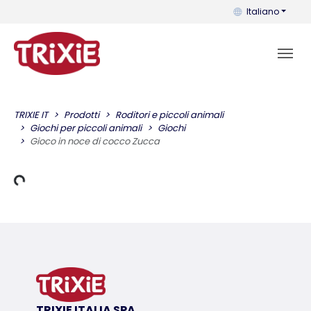
Puoi cambiare la 
Italiano
TRIXIE IT
Prodotti
Roditori e piccoli animali
Giochi per piccoli animali
Giochi
Gioco in noce di cocco Zucca
Dati di carico
TRIXIE ITALIA SPA