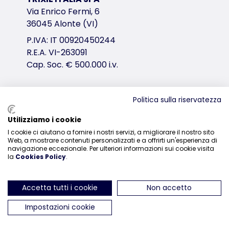
Via Enrico Fermi, 6
36045 Alonte (VI)
P.IVA: IT 00920450244
R.E.A. VI-263091
Cap. Soc. € 500.000 i.v.
Politica sulla riservatezza
Distribuzione
Utilizziamo i cookie
0444-835329
I cookie ci aiutano a fornire i nostri servizi, a migliorare il nostro sito
Web, a mostrare contenuti personalizzati e a offrirti un'esperienza di
navigazione eccezionale. Per ulteriori informazioni sui cookie visita
la
Cookies Policy
.
Accetta tutti i cookie
Non accetto
ci trovi su Instagram
ci trovi su Facebook
ci trovi su YouTube
ci trovi su Linked
ci trovi su 
Impostazioni cookie