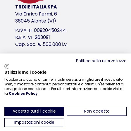
le fibre alimentari e le sostanze vegetali naturali a
TRIXIE ITALIA SPA
variante di prodotto
Via Enrico Fermi, 6
36045 Alonte (VI)
variante di prodotto: numero unico del pr
P.IVA: IT 00920450244
Contenuto/Peso
R.E.A. VI-263091
200 gr.
Cap. Soc. € 500.000 i.v.
Tipo di mangime
<table><tr><td><table><tr><td>Alimento complementa
Politica sulla riservatezza
Composizione ed etichettatura
Distribuzione
Utilizziamo i cookie
avena verde, erbe e piante selvatiche, gambi di pr
I cookie ci aiutano a fornire i nostri servizi, a migliorare il nostro sito
0444-835329
Web, a mostrare contenuti personalizzati e a offrirti un'esperienza di
Conservare in luogo fresco e asciutto.
navigazione eccezionale. Per ulteriori informazioni sui cookie visita
la
Cookies Policy
.
Componenti Analitici
Tenore in materia grassa
Accetta tutti i cookie
Non accetto
2.4 %
ci trovi su Instagram
ci trovi su Facebook
ci trovi su YouTube
ci trovi su Linked
ci trovi su 
Impostazioni cookie
Proteina