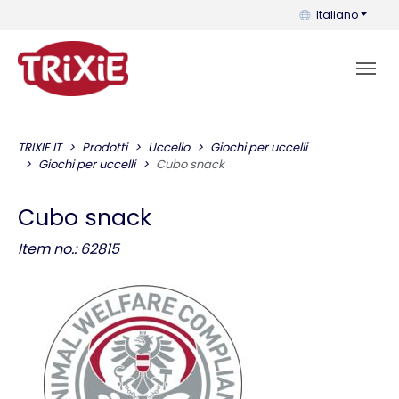
Puoi cambiare la 
Italiano
TRIXIE IT
Prodotti
Uccello
Giochi per uccelli
Giochi per uccelli
Cubo snack
Cubo snack
Item no.: 62815